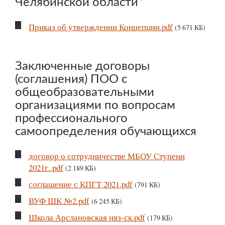
Челябинской области"
Приказ об утверждении Концепции.pdf
(5 671 КБ)
Заключенные договоры
(соглашения) ПОО с
общеобразовательными
организациями по вопросам
профессионального
самоопределения обучающихся
договор о сотрудничестве МБОУ Ступени
2021г..pdf
(2 189 КБ)
соглашение с КПГТ 2021.pdf
(791 КБ)
ВУФ ШК №2.pdf
(6 245 КБ)
Школа Арслановская няз-ск.pdf
(179 КБ)